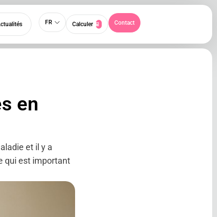
FR
Contact
ctualités
Calculer
és en
adie et il y a
e qui est important