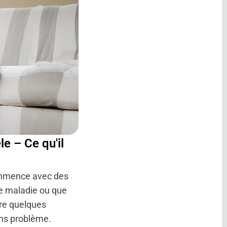
e – Ce qu'il
ommence avec des
e maladie ou que
re quelques
ans problème.