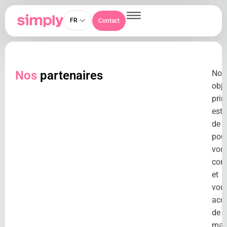
FR
Contact
Nos
partenaires
Not
obje
prin
est
de
pou
vou
cons
et
vou
acc
de
man