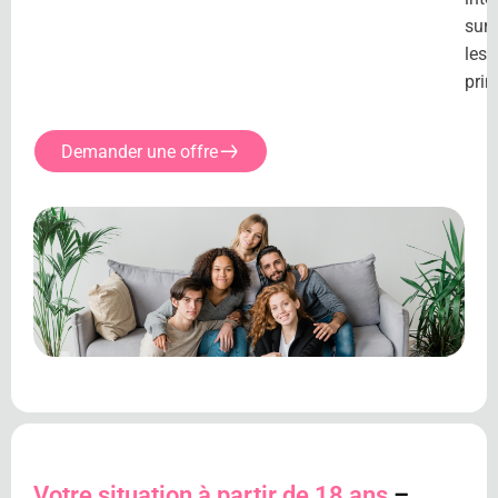
sur
les
prim
Demander une offre
Votre situation à partir de 18 ans
–