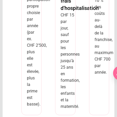
frais
10 %
propre
des
d’hospitalisation
choisie
coûts
CHF 15
par
au-
par
année
delà
jour,
(par
de la
sauf
ex.
franchise,
pour
CHF 2’500,
au
les
plus
maximum
personnes
elle
CHF 700
jusqu’à
est
par
25 ans
élevée,
année.
en
plus
formation,
la
les
prime
enfants
est
et la
basse).
maternité.