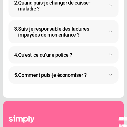
2.
Quand puis-je changer de caisse-
maladie ?
3.
Suis-je responsable des factures
impayées de mon enfance ?
4.
Qu’est-ce qu’une police ?
5.
Comment puis-je économiser ?
AU
CO
HE
SIÈ
Nous
D'
SO
À