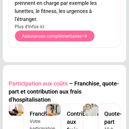
prennent en charge par exemple les
lunettes, le fitness, les urgences à
l’étranger.
Plus d’infos ici :
Assurances complémentaires
Participation aux coûts
– Franchise, quote-
part et contribution aux frais
d’hospitalisation
Franchise
Contribution
Quote-
aux
part
Votre
participation