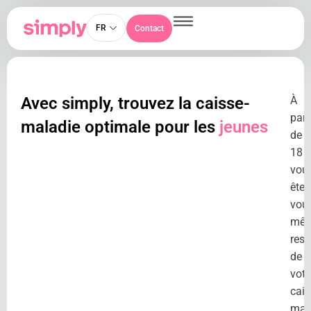
FR
Contact
Avec simply, trouvez la caisse-
À
part
maladie optimale pour les
jeunes
de
18 a
vou
êtes
vou
mê
res
de
votr
cais
mal