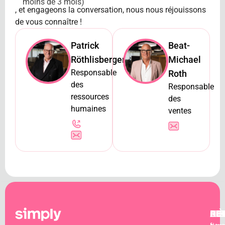
moins de 3 mois)
, et engageons la conversation, nous nous réjouissons
de vous connaître !
Patrick
Beat-
Röthlisberger
Michael
Responsable
Roth
des
Responsable
ressources
des
humaines
ventes
AU
CO
HE
SIÈ