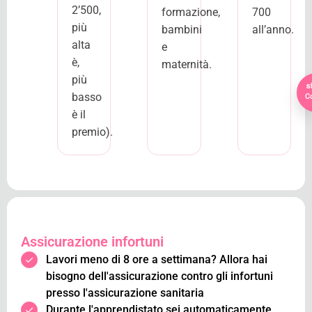
2’500,
formazione,
700
più
bambini
all’anno.
alta
e
è,
maternità.
più
basso
Co
è il
premio).
Assicurazione infortuni
Lavori meno di 8 ore a settimana? Allora hai
bisogno dell'assicurazione contro gli infortuni
presso l'assicurazione sanitaria
Durante l'apprendistato sei automaticamente