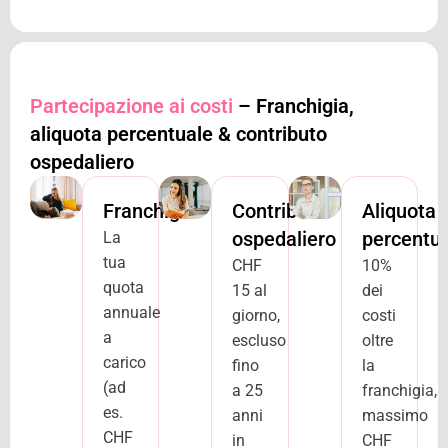
Partecipazione ai costi
– Franchigia,
aliquota percentuale & contributo
ospedaliero
Franchigia
Contributo
Aliquota
ospedaliero
percentu
La
tua
CHF
10%
quota
15 al
dei
annuale
giorno,
costi
a
escluso
oltre
carico
fino
la
(ad
a 25
franchigia,
es.
anni
massimo
CHF
in
CHF