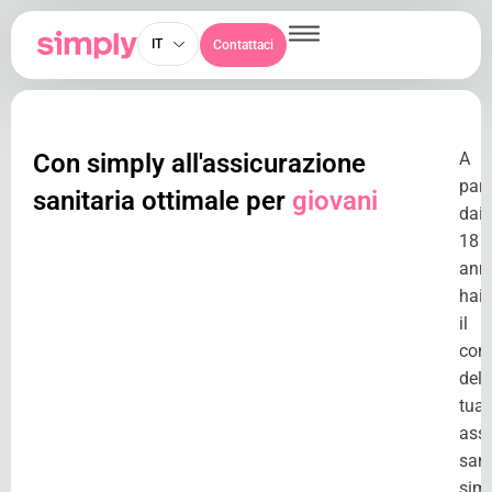
IT
Contattaci
Con simply all'assicurazione
A
part
sanitaria ottimale per
giovani
dai
18
anni
hai
il
cont
dell
tua
ass
sani
sim