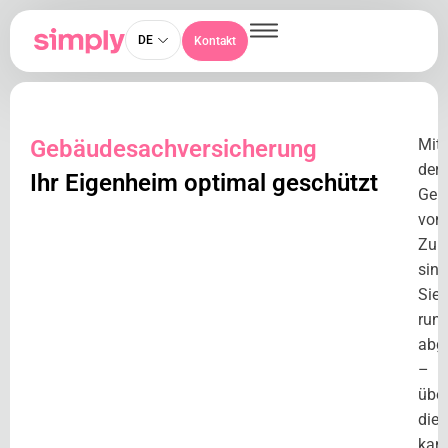
DE
Kontakt
Gebäudesachversicherung
Mit
der
Ihr Eigenheim optimal geschützt
Geb
von
Zuri
sind
Sie
run
abge
–
übe
die
kan