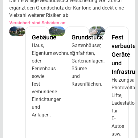
Die freiwillige Gebäudesachversicherung von Zurich
ergänzt den Grundschutz der Kantone und deckt eine
Vielzahl weiterer Risiken ab.
Versichert sind Schäden an:
Gebäude
Grundstück
Fest
verbaute
Haus,
Gartenhäuser,
Eigentumswohnung
Einfahrten,
Geräte
oder
Gartenanlagen,
und
Ferienhaus
Bäume
Infrastruk
sowie
und
Heizungsan
fest
Rasenflächen.
Photovoltai
verbundene
Lifte,
Einrichtungen
Ladestation
und
für
Anlagen.
E-
Autos
usw..