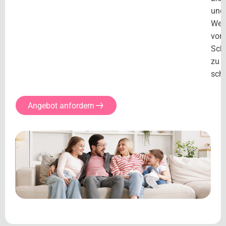
und
Wer
vor
Sch
zu
sch
Angebot anfordern