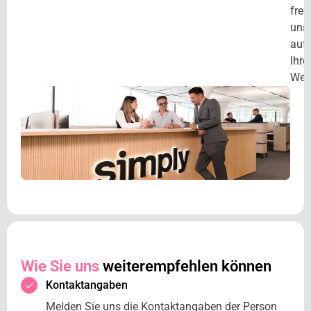
freu
uns
auf
Ihre
Wei
Wie Sie uns
weiterempfehlen können
Kontaktangaben
Melden Sie uns die Kontaktangaben der Person