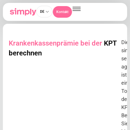
DE
Kontakt
Krankenkassenprämie bei der
KPT
Die
sim
berechnen
ser
ag
ist
ein
Toc
der
KPT
Ber
Sie