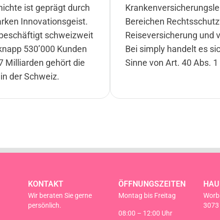
ichte ist geprägt durch
Krankenversicherungsle
rken Innovationsgeist.
Bereichen Rechtsschutz
 beschäftigt schweizweit
Reiseversicherung und v
 knapp 530’000 Kunden
Bei simply handelt es s
Milliarden gehört die
Sinne von Art. 40 Abs. 1
in der Schweiz.
KONTAKT
ÖFFNUNGSZEITEN
HAU
Wir beraten Sie gerne
Montag bis Freitag
Worb
persönlich.
3073
08:00 – 12:00 Uhr