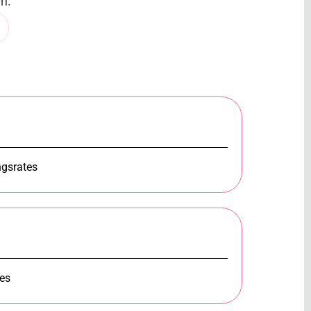
n.
ngsrates
tes