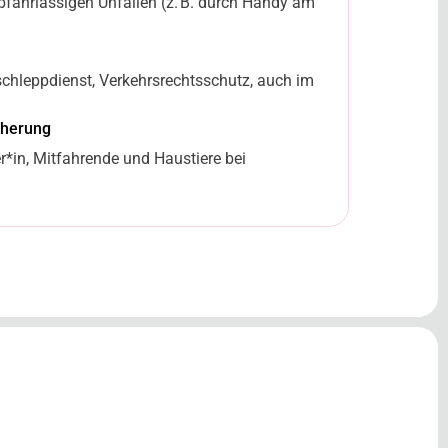
obfahrlässigen Unfällen (z. B. durch Handy am
chleppdienst, Verkehrsrechtsschutz, auch im
cherung
r*in, Mitfahrende und Haustiere bei