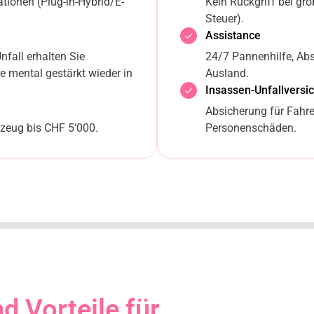
ationen (Plug-in-Hybrid/E-
Kein Rückgriff bei gr
Steuer).
Assistance
fall erhalten Sie
24/7 Pannenhilfe, Abs
e mental gestärkt wieder in
Ausland.
Insassen-Unfallversi
Absicherung für Fahre
zeug bis CHF 5’000.
Personenschäden.
d Vorteile für